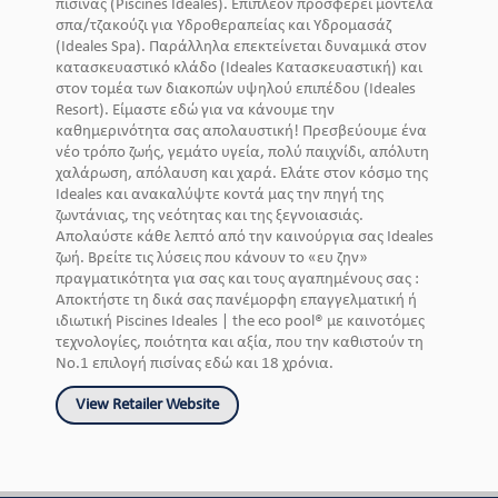
πισίνας (Piscines Ideales). Επιπλεόν προσφέρει μοντέλα
σπα/τζακούζι για Υδροθεραπείας και Υδρομασάζ
(Ideales Spa). Παράλληλα επεκτείνεται δυναμικά στον
κατασκευαστικό κλάδο (Ideales Κατασκευαστική) και
στον τομέα των διακοπών υψηλού επιπέδου (Ideales
Resort). Είμαστε εδώ για να κάνουμε την
καθημερινότητα σας απολαυστική! Πρεσβεύουμε ένα
νέο τρόπο ζωής, γεμάτο υγεία, πολύ παιχνίδι, απόλυτη
χαλάρωση, απόλαυση και χαρά. Ελάτε στον κόσμο της
Ideales και ανακαλύψτε κοντά μας την πηγή της
ζωντάνιας, της νεότητας και της ξεγνοιασιάς.
Απολαύστε κάθε λεπτό από την καινούργια σας Ideales
ζωή. Βρείτε τις λύσεις που κάνουν το «ευ ζην»
πραγματικότητα για σας και τους αγαπημένους σας :
Αποκτήστε τη δικά σας πανέμορφη επαγγελματική ή
ιδιωτική Piscines Ideales | the eco pool® με καινοτόμες
τεχνολογίες, ποιότητα και αξία, που την καθιστούν τη
Νο.1 επιλογή πισίνας εδώ και 18 χρόνια.
View Retailer Website